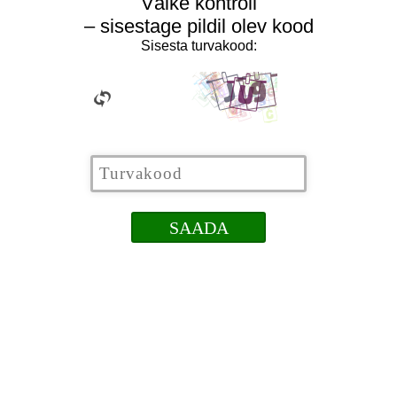
Väike kontroll
– sisestage pildil olev kood
Sisesta turvakood: