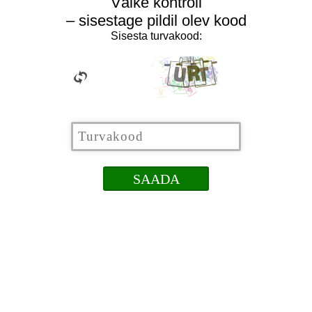
Väike kontroll
– sisestage pildil olev kood
Sisesta turvakood: