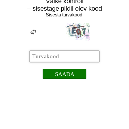
Väike kontroll
– sisestage pildil olev kood
Sisesta turvakood: